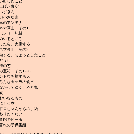
い出したこと
上げた青空
いずきん
の小さな家
本のアンテナ
ネマ高山 その1
ボンリー礼賛
のいるところ
ったら、火傷する
ネマ高山 その2
染する、ちょっとしたこと
どうし
情の芯
の宝箱 その1～6
ントウを旅する人
ろんなカケラの食卓
ながってゆく、本と私
族
おいなるもの
にくる本
ドロちゃんからの手紙
わりたくない
育館のビー玉
暮れの子供番組