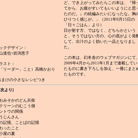
ど、でき上がってみたらこの本は、『帰
てから、お腹がすいてもいいようにと思
たのだ。』の続編みたいになったな。胸
ひりつく感じが。」（2011年9月15日の
「日々ごはん」より）
日が射す方、ではなく、どちらかという
と、そうではない方の、心の底がよく発
して、出汁のよく効いた一品となりまし
た。
ックデザイン：
山達也+岩渕恵子
この本は、幻冬舎のウェブマガジンにて
2009年4月から2011年1月まで連載してい
ラスト：
たものに書き下ろしを加え、一冊にまと
「リーダー」こと）高橋かおり
たものです。
おまけの小さなレシピつき
目次より]
おみそかのどん兵衛
クリーンのむこう側
ントウの関係
うじんさん
の記憶、ことばの記憶
わったこと
小屋の夏