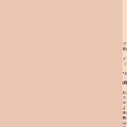
ブ
有
イ
（
*
[
お
ス
ホ
よ
本
教
山