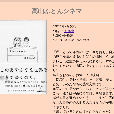
高山ふとんシネマ
*2011年9月発行
*発行：
幻冬舎
*1300円+税別
*ISBN978-4-344-02056-6
「私にとって布団の中は、今も昔も、自
の感じを味わえるいちばんの場所。うち
テレビは寝室の押し入れにあるし、本を
むのもたいてい布団の中です。」（本文
り）
高山なおみの、お気に入り映画
（DVD）、テレビ番組、本、音楽、夢な
どの、いろんなもの感想文集です。
布団の中に居ながらにして、さまざまな
ころ、遠くは宇宙にまで想いを馳せます
感想を書き進めていくうちに、やがて高
なおみ自身の心の地図のようなものが表
てきました。
「書いているときには分からなかったけ