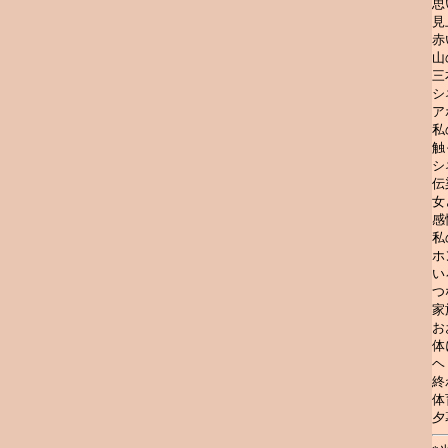
思
見
赤
山
三
シ
ア
私
触
シ
伝
女
感
私
ホ
い
つ
家
お
体
ヘ
終
体
夕